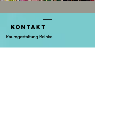
KONTAKT
Raumgestaltung Reinke
Martina Reinke
Kirchplatz 9
49152 Bad Essen
Tel. 0­ 54 72 -­ 81 52 70
info@reinke-raumgestaltung.de
Öffnungszeiten:
Mo. bis Mi. & Fr. 10.00 - 12.30 Uhr
14.30 - 18.00 Uhr
Do
10.00 - 18.00
Uhr
Sa. 10.00 - 16.00 Uhr
So. 14.00 - 18.00 Uhr